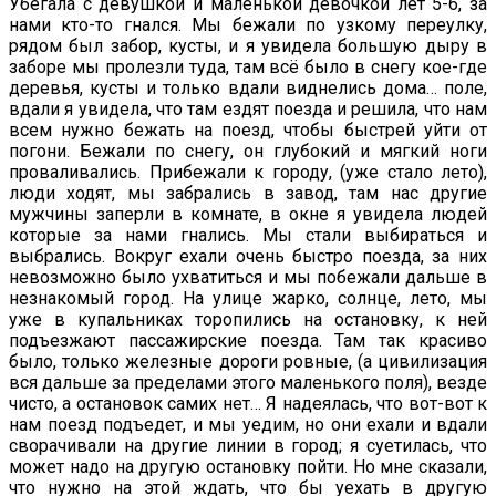
Убегала с девушкой и маленькой девочкой лет 5-6, за
нами кто-то гнался. Мы бежали по узкому переулку,
рядом был забор, кусты, и я увидела большую дыру в
заборе мы пролезли туда, там всё было в снегу кое-где
деревья, кусты и только вдали виднелись дома… поле,
вдали я увидела, что там ездят поезда и
решила, что нам
всем нужно бежать на поезд, чтобы быстрей уйти от
погони. Бежали по снегу, он глубокий и мягкий ноги
проваливались. Прибежали к городу, (уже стало лето),
люди ходят, мы забрались в завод, там нас другие
мужчины заперли в комнате, в окне я увидела людей
которые за нами гнались. Мы стали выбираться и
выбрались. Вокруг ехали очень быстро поезда, за них
невозможно было ухватиться и мы побежали дальше в
незнакомый город. На улице жарко, солнце, лето, мы
уже в купальниках торопились на остановку, к ней
подъезжают пассажирские поезда. Там так красиво
было, только железные дороги ровные, (а цивилизация
вся дальше за пределами этого маленького поля), везде
чисто, а остановок самих нет… Я надеялась, что вот-вот к
нам поезд подъедет, и мы уедим, но они ехали и вдали
сворачивали на другие линии в город; я суетилась, что
может надо на другую остановку пойти. Но мне сказали,
что нужно на этой ждать, что бы уехать в другую