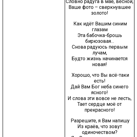
Словно радуга в мае, весной,
Ваше фото – сверкнувшее
золото!
Как идёт Вашим синим
глазам
Эта бабочка-брошь
бирюзовая…
Снова радуюсь первым
лучам,
Будто жизнь начинается
новая!
Хорошо, что Вы всё-таки
есть!
Дай Вам Бог неба синего
ясного!
И слова эти вовсе не лесть,
Тает сердце моё от
прекрасного!
Разрешите, я Вам напишу
Из краёв, что зовут
одиночеством?