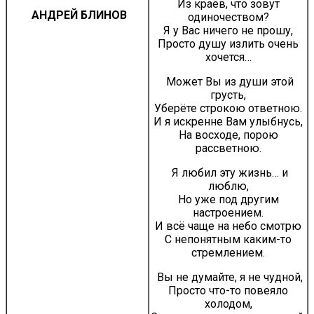
Из краёв, что зовут
АНДРЕЙ БЛИНОВ
одиночеством?
Я у Вас ничего не прошу,
Просто душу излить очень
хочется…
Может Вы из души этой
грусть,
Уберёте строкою ответною.
И я искренне Вам улыбнусь,
На восходе, порою
рассветною.
Я любил эту жизнь… и
люблю,
Но уже под другим
настроением.
И всё чаще на небо смотрю
С непонятным каким-то
стремлением.
Вы не думайте, я не чудной,
Просто что-то повеяло
холодом,