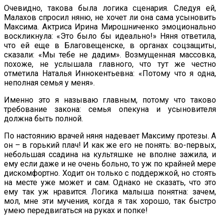
Очевидно, такова была логика сценария. Следуя ей,
Малахов спросил няню, не хочет ли она сама усыновить
Максима. Актриса Ирина Мирошниченко эмоционально
воскликнула: «Это было бы идеально!» Няня ответила,
что ей еще в Благовещенске, в органах соцзащиты,
сказали: «Мы тебе не дадим». Возмущенная массовка,
похоже, не услышала главного, что тут же честно
отметила Наталья Иннокентьевна: «Потому что я одна,
неполная семья у меня».
Именно это я называю главным, потому что таково
требование закона: семья опекуна и усыновителя
должна быть полной.
По настоянию врачей няня надевает Максиму протезы. А
он – в горький плач! И как же его не понять: во-первых,
небольшая ссадина на культяшке не вполне зажила, и
ему если даже и не очень больно, то уж по крайней мере
дискомфортно. Ходит он только с поддержкой, но стоять
на месте уже может и сам. Однако не сказать, что это
ему так уж нравится. Логика малыша понятна: зачем,
мол, мне эти мучения, когда я так хорошо, так быстро
умею передвигаться на руках и попке!