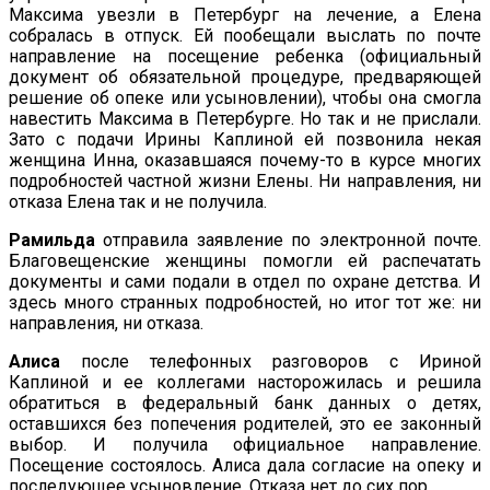
Максима увезли в Петербург на лечение, а Елена
собралась в отпуск. Ей пообещали выслать по почте
направление на посещение ребенка (официальный
документ об обязательной процедуре, предваряющей
решение об опеке или усыновлении), чтобы она смогла
навестить Максима в Петербурге. Но так и не прислали.
Зато с подачи Ирины Каплиной ей позвонила некая
женщина Инна, оказавшаяся почему-то в курсе многих
подробностей частной жизни Елены. Ни направления, ни
отказа Елена так и не получила.
Рамильда
отправила заявление по электронной почте.
Благовещенские женщины помогли ей распечатать
документы и сами подали в отдел по охране детства. И
здесь много странных подробностей, но итог тот же: ни
направления, ни отказа.
Алиса
после телефонных разговоров с Ириной
Каплиной и ее коллегами насторожилась и решила
обратиться в федеральный банк данных о детях,
оставшихся без попечения родителей, это ее законный
выбор. И получила официальное направление.
Посещение состоялось. Алиса дала согласие на опеку и
последующее усыновление. Отказа нет до сих пор.