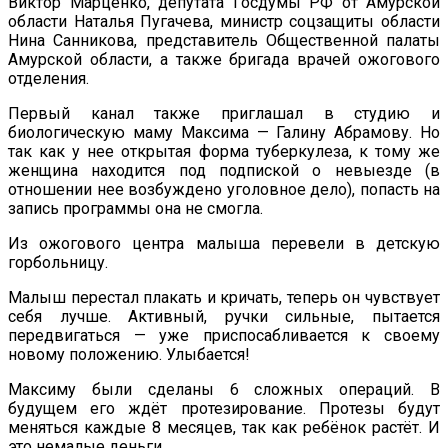
Виктор Марценко, депутата Госдумы РФ от Амурской
области Наталья Пугачева, министр соцзащиты области
Нина Санникова, представитель Общественной палаты
Амурской области, а также бригада врачей ожогового
отделения.
Первый канал также приглашал в студию и
биологическую маму Максима — Галину Абрамову. Но
так как у нее открытая форма туберкулеза, к тому же
женщина находится под подпиской о невыезде (в
отношении нее возбуждено уголовное дело), попасть на
запись программы она не смогла.
Из ожогового центра малыша перевели в детскую
горбольницу.
Малыш перестал плакать и кричать, теперь он чувствует
себя лучше. Активный, ручки сильные, пытается
передвигаться — уже приспосабливается к своему
новому положению. Улыбается!
Максиму были сделаны 6 сложных операций. В
будущем его ждёт протезирование. Протезы будут
меняться каждые 8 месяцев, так как ребёнок растёт. И
это немалые деньги.