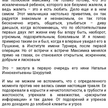
Мы полюбили Максимку. Не только потому, что это
искалеченный ребенок, которого все безумно жалели, а
ведь жалеть – это и есть любить. Дело еще и в нем
самом. Этот мальчишка настолько приветлив, он так
радуется знакомым и незнакомым, он так готов
бесконечно играть, общаться, улыбаться – диву
даешься, когда вспоминаешь, что по обстоятельствам
первых двух лет жизни ему бы впору быть, наоборот,
угрюмым, подозрительным, боязливым. И я помню:
примерно таким он и был, когда я впервые увидел его в
Пушкине, в Институте имени Турнера, после первой
операции. Но от встречи к встрече Максимка менялся
прямо на глазах, он становился открытым, искренним,
добрым и ласковым.
Это – заслуга в первую очередь его няни Натальи
Иннокентьевны Шкурупий.
И мы не можем не вспомнить, что с определенного
момента против нее велась самая настоящая травля. Ее
подозревали в корысти и нечистоплотности, в грубости и
жестокости, упрекали в невежестве, «раскрытии
информации» и так далее. От подозрений и упреков
дело доходило до злобной клеветы и угроз.