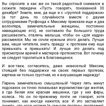
Вы спросите: а как же он такой радостный снимался в
сюжете передачи «Пусть говорят», показанной 30
декабря? Знаете, мне, да еще и с «группой поддержки»
(в тот день по случайности вместе с двумя
сотрудниками Русфонда к Максиму приехали еще и два
волонтера, замечательные женщины, постоянно
навещающие его), не составило бы большого труда
расшевелить, отвлечь малыша, чтобы он «для кадра»
рассмеялся. Мы не сочли нужным этого делать. Лучше
вам, наши читатели, знать правду: к протезам ему еще
привыкать и привыкать! И лучше это делать под
присмотром врачей и мастеров-протезистов. Вот почему
не следует торопиться в Благовещенск.
И все-таки, согласитесь, даже невеселый Максим,
стоящий без поддержки на своих первых протезах,
картина не только грустная, но и внушающая надежду!
Парень замечательно смышленый! Через пять минут
подсказок он точно показывал журналистам где желтая,
а где белая или красная машинки, где у них фары,
колеса… Но он по-прежнему почти не говорит, хотя
понимает, как иногда кажется, все. И это заставляет
думать, что ноги ногами (в смысле протезы протезами),