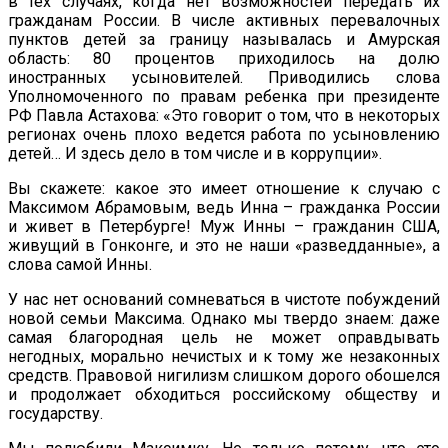
в тех случаях, когда нет возможностей передать их
гражданам России. В числе активных перевалочных
пунктов детей за границу называлась и Амурская
область: 80 процентов приходилось на долю
иностранных усыновителей. Приводились слова
Уполномоченного по правам ребенка при президенте
РФ Павла Астахова: «Это говорит о том, что в некоторых
регионах очень плохо ведется работа по усыновлению
детей… И здесь дело в том числе и в коррупции».
Вы скажете: какое это имеет отношение к случаю с
Максимом Абрамовым, ведь Инна – гражданка России
и живет в Петербурге! Муж Инны – гражданин США,
живущий в Гонконге, и это не наши «разведданные», а
слова самой Инны.
У нас нет оснований сомневаться в чистоте побуждений
новой семьи Максима. Однако мы твердо знаем: даже
самая благородная цель не может оправдывать
негодных, морально нечистых и к тому же незаконных
средств. Правовой нигилизм слишком дорого обошелся
и продолжает обходиться российскому обществу и
государству.