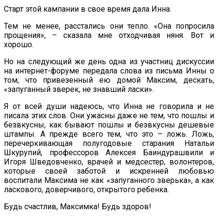
Старт этой кампании в свое время дала Инна.
Тем не менее, расстались они тепло. «Она попросила
прощения», – сказала мне отходчивая няня. Вот и
хорошо.
Но на следующий же день одна из участниц дискуссии
на интернет-форуме передала слова из письма Инны о
том, что привезенный ею домой Максим, дескать,
«запуганный зверек, не знавший ласки».
Я от всей души надеюсь, что Инна не говорила и не
писала этих слов. Они ужасны даже не тем, что пошлы и
безвкусны, как бывают пошлы и безвкусны дешевые
штампы. А прежде всего тем, что это – ложь. Ложь,
перечеркивающая полугодовые старания Натальи
Шкурупий, профессоров Алексея Баиндурашвили и
Игоря Шведовченко, врачей и медсестер, волонтеров,
которые своей заботой и искренней любовью
воспитали Максима не как «запуганного зверька», а как
ласкового, доверчивого, открытого ребенка.
Будь счастлив, Максимка! Будь здоров!