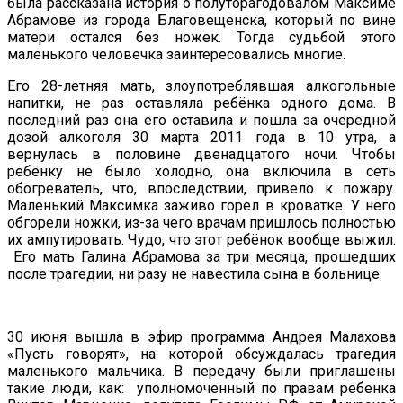
была рассказана история о полуторагодовалом Максиме
Абрамове из города Благовещенска, который по вине
матери остался без ножек. Тогда судьбой этого
маленького человечка заинтересовались многие.
Его 28-летняя мать, злоупотреблявшая алкогольные
напитки, не раз оставляла ребёнка одного дома. В
последний раз она его оставила и пошла за очередной
дозой алкоголя 30 марта 2011 года в 10 утра, а
вернулась в половине двенадцатого ночи. Чтобы
ребёнку не было холодно, она включила в сеть
обогреватель, что, впоследствии, привело к пожару.
Маленький Максимка заживо горел в кроватке. У него
обгорели ножки, из-за чего врачам пришлось полностью
их ампутировать. Чудо, что этот ребёнок вообще выжил.
Его мать Галина Абрамова за три месяца, прошедших
после трагедии, ни разу не навестила сына в больнице.
30 июня вышла в эфир программа Андрея Малахова
«Пусть говорят», на которой обсуждалась трагедия
маленького мальчика. В передачу были приглашены
такие люди, как: уполномоченный по правам ребенка