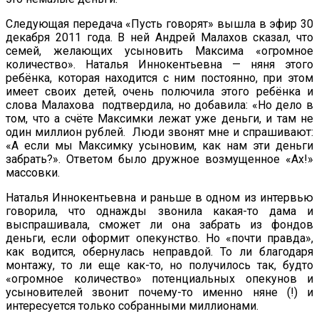
Следующая передача «Пусть говорят» вышла в эфир 30
декабря 2011 года. В ней Андрей Малахов сказал, что
семей, желающих усыновить Максима «огромное
количество». Наталья Иннокентьевна — няня этого
ребёнка, которая находится с ним постоянно, при этом
имеет своих детей, очень полючила этого ребёнка и
слова Малахова подтвердила, но добавила: «Но дело в
том, что а счёте Максимки лежат уже деньги, и там не
один миллион рублей. Люди звонят мне и спрашивают:
«А если мы Максимку усыновим, как нам эти деньги
забрать?». Ответом было дружное возмущенное «Ах!»
массовки.
Наталья Иннокентьевна и раньше в одном из интервью
говорила, что однажды звонила какая-то дама и
выспрашивала, сможет ли она забрать из фондов
деньги, если оформит опекунство. Но «почти правда»,
как водится, обернулась неправдой. То ли благодаря
монтажу, то ли еще как-то, но получилось так, будто
«огромное количество» потенциальных опекунов и
усыновителей звонит почему-то именно няне (!) и
интересуется только собранными миллионами.